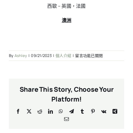
西歐 – 英國，法國
澳洲
在
By
Ashley
|
09/21/2023
|
個人介紹
|
留言功能已關閉
〈關
於
我
們〉
Share This Story, Choose Your
中
Platform!
Facebook
X
Reddit
LinkedIn
WhatsApp
Telegram
Tumblr
Pinterest
Vk
Xing
Email