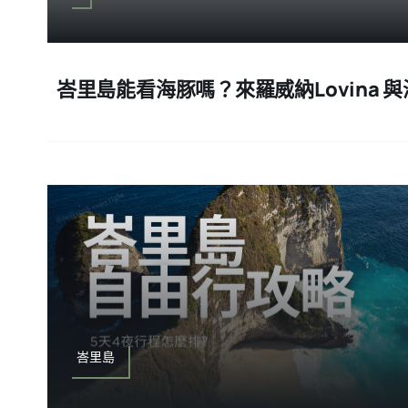
峇里島能看海豚嗎？來羅威納Lovina 
峇里島