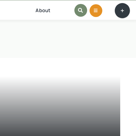
Toggle
About
Sliding
Bar
Area