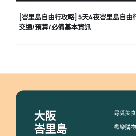
[峇里島自由行攻略] 5天4夜峇里島自由行行
交通/預算/必備基本資訊
大阪
尋覓美食
峇里島
歡樂購物