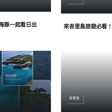
與海豚一起看日出
來峇里島旅遊必看
峇里島